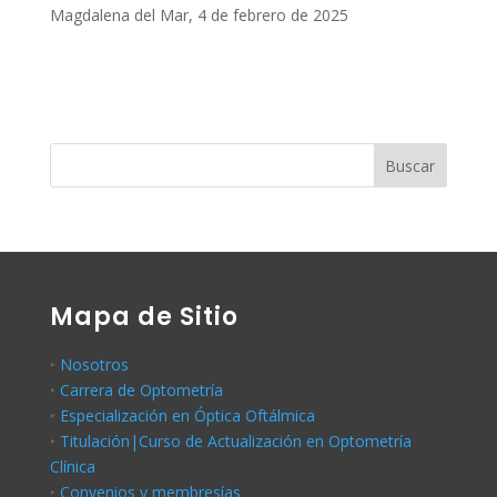
Magdalena del Mar, 4 de febrero de 2025
Buscar
Mapa de Sitio
‣
Nosotros
‣
Carrera de Optometría
‣
Especialización en Óptica Oftálmica
‣
Titulación|Curso de Actualización en Optometría
Clínica
‣
Convenios y membresías