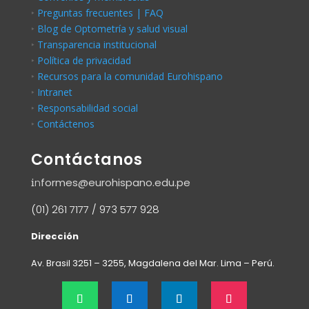
‣
Preguntas frecuentes | FAQ
‣
Blog de Optometría y salud visual
‣
Transparencia institucional
‣
Política de privacidad
‣
Recursos para la comunidad Eurohispano
‣
Intranet
‣
Responsabilidad social
‣
Contáctenos
Contáctanos
i
n
formes@eurohispano.edu.pe
(01) 261 7177 / 973 577 928
Dirección
Av. Brasil 3251 – 3255, Magdalena del Mar.
Lima – Perú.